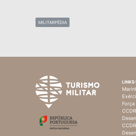
MILITARPÉDIA
LINKS
Marin
Exérc
Força
CCDR 
Desen
CCDR 
Desen