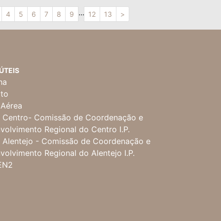
...
4
5
6
7
8
9
12
13
>
 ÚTEIS
ha
ito
 Aérea
Centro- Comissão de Coordenação e
volvimento Regional do Centro I.P.
Alentejo - Comissão de Coordenação e
volvimento Regional do Alentejo I.P.
EN2