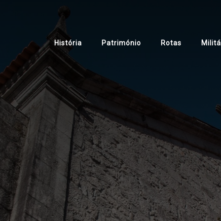
Main
História
Património
Rotas
Militá
navigation