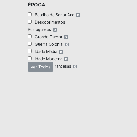
ÉPOCA
Batalha de Santa Ana
0
Descobrimentos
Portugueses
0
Grande Guerra
0
Guerra Colonial
0
Idade Média
0
Idade Moderna
0
Invasões Francesas
Ver Todos
0