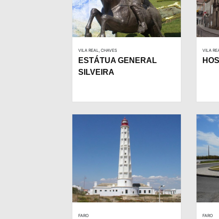
VILA REAL, CHAVES
VILA RE
ESTÁTUA GENERAL
HOS
SILVEIRA
FARO
FARO