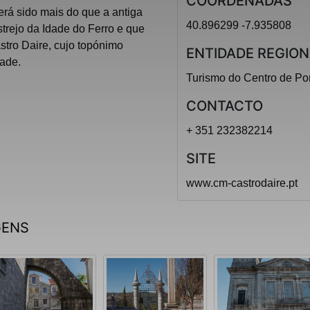
COORDENADAS
terá sido mais do que a antiga
40.896299 -7.935808
trejo da Idade do Ferro e que
stro Daire, cujo topónimo
ENTIDADE REGION
dade.
Turismo do Centro de Po
CONTACTO
+ 351 232382214
SITE
www.cm-castrodaire.pt
GENS