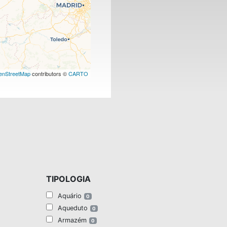
enStreetMap
contributors ©
CARTO
TIPOLOGIA
Aquário
0
Aqueduto
0
Armazém
0