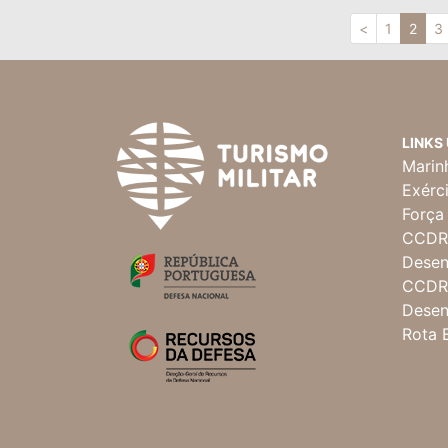
<
1
2
3
LINKS
Marin
Exérc
Força
CCDR 
Desen
CCDR 
Desen
Rota 