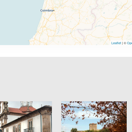
Leaflet
| ©
Op