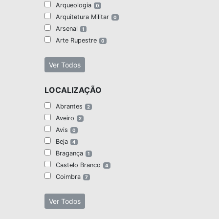
Arqueologia
0
Arquitetura Militar
0
Arsenal
1
Arte Rupestre
0
Ver Todos
LOCALIZAÇÃO
Abrantes
2
Aveiro
2
Avis
0
Beja
4
Bragança
1
Castelo Branco
4
Coimbra
7
Ver Todos