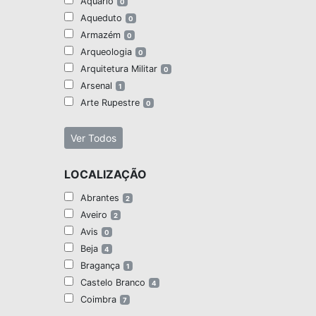
Aquário
0
Aqueduto
0
Armazém
0
Arqueologia
0
Arquitetura Militar
0
Arsenal
1
Arte Rupestre
0
Ver Todos
LOCALIZAÇÃO
Abrantes
2
Aveiro
2
Avis
0
Beja
4
Bragança
1
Castelo Branco
4
Coimbra
7