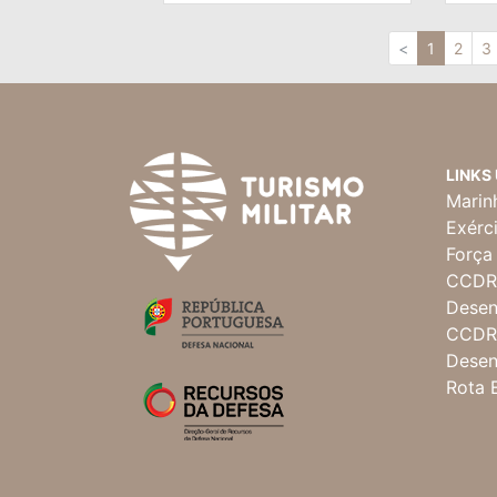
<
1
2
3
LINKS
Marin
Exérc
Força
CCDR 
Desen
CCDR 
Desen
Rota 