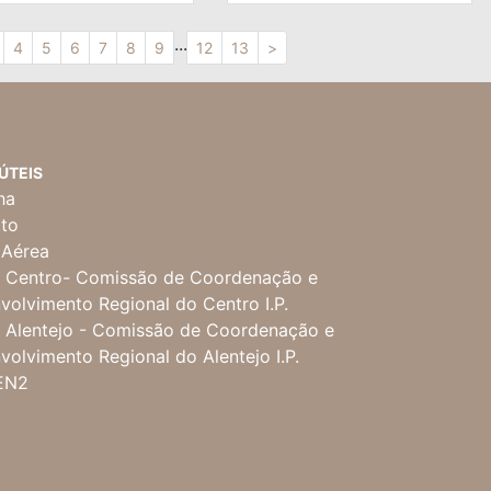
...
4
5
6
7
8
9
12
13
>
 ÚTEIS
ha
ito
 Aérea
Centro- Comissão de Coordenação e
volvimento Regional do Centro I.P.
Alentejo - Comissão de Coordenação e
volvimento Regional do Alentejo I.P.
EN2