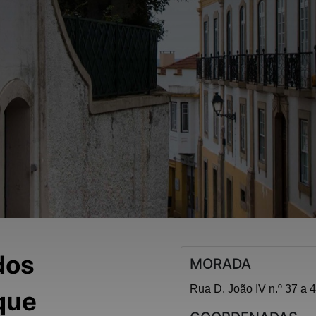
dos
MORADA
Rua D. João IV n.º 37 a 
que