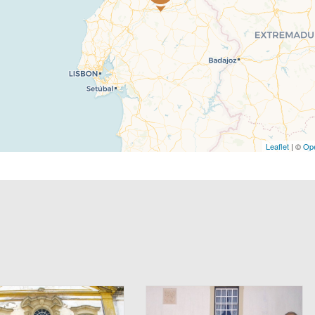
Leaflet
| ©
Op