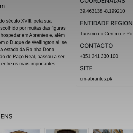
COORDENADAS
ém
39.463138 -8.199210
o século XVIII, pela sua
ENTIDADE REGION
 escolhido por muitas das figuras
Turismo do Centro de Po
 hospedar em Abrantes e, além
ém o Duque de Wellington ali se
CONTACTO
s a estada da Rainha Dona
+351 241 330 100
ção de Paço Real, passou a ser
entre os mais importantes
SITE
.
cm-abrantes.pt/
GENS