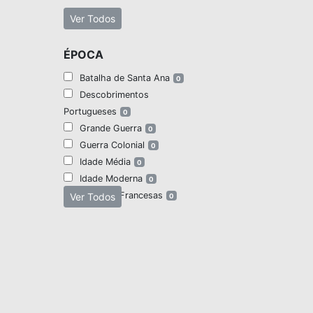
Ver Todos
ÉPOCA
Batalha de Santa Ana
0
Descobrimentos
Portugueses
0
Grande Guerra
0
Guerra Colonial
0
Idade Média
0
Idade Moderna
0
Invasões Francesas
Ver Todos
0