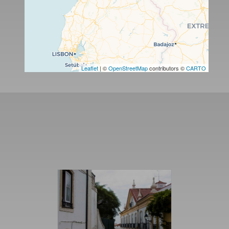
Leaflet
| ©
OpenStreetMap
contributors ©
CARTO