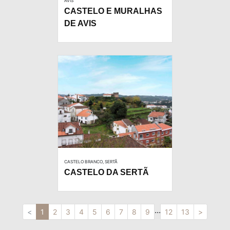
AVIS
CASTELO E MURALHAS
DE AVIS
CASTELO BRANCO, SERTÃ
CASTELO DA SERTÃ
...
<
1
2
3
4
5
6
7
8
9
12
13
>