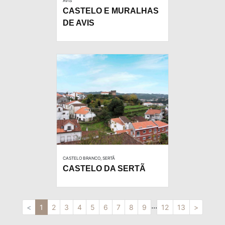
AVIS
CASTELO E MURALHAS
DE AVIS
CASTELO BRANCO, SERTÃ
CASTELO DA SERTÃ
...
<
1
2
3
4
5
6
7
8
9
12
13
>