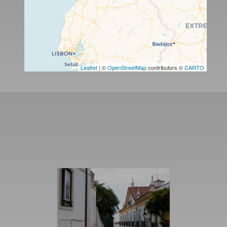
Leaflet
| ©
OpenStreetMap
contributors ©
CARTO